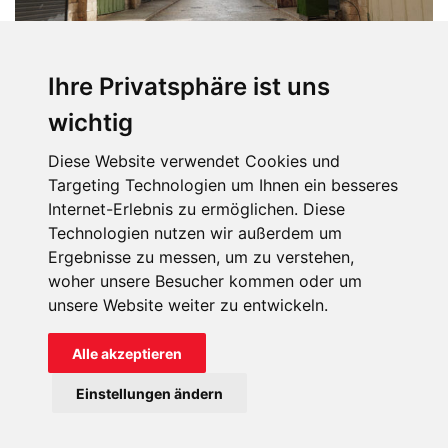
Ihre Privatsphäre ist uns
wichtig
Leere Einkaufsstraße in Muristan, einem christlichen Viertel von
Jerusalem, in der Nähe des Heiligen Grabes in der Altstadt ©
Andreas Hermann Fritsch
Diese Website verwendet Cookies und
Targeting Technologien um Ihnen ein besseres
Internet-Erlebnis zu ermöglichen. Diese
Technologien nutzen wir außerdem um
BEWIRKEN SIE WUNDER – HELFEN SIE
Ergebnisse zu messen, um zu verstehen,
woher unsere Besucher kommen oder um
MIT IHRER SPENDE DEN
unsere Website weiter zu entwickeln.
NOTLEIDENDEN CHRISTEN IM HEILIGEN
LAND
Alle akzeptieren
Einstellungen ändern