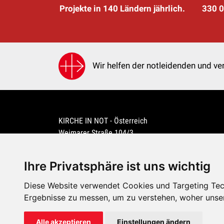
Projekte in 140 Ländern jährlich.
330 0
Wir helfen der notleidenden und ver
KIRCHE IN NOT - Österreich
Weimarer Straße 104/3
1190 Wien
kin@kircheinnot.at
Ihre Privatsphäre ist uns wichtig
Diese Website verwendet Cookies und Targeting Tech
KIN weltweit
Ergebnisse zu messen, um zu verstehen, woher unse
Alle akzeptieren
Einstellungen ändern