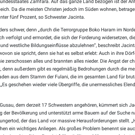
undesstaates Zamfara. Auf das ganze Land bezogen ist der Ante
eich. Da die meisten Christen jedoch im Süden wohnen, betrage 
nter fünf Prozent, so Schwester Jacinta.
ders schwer, denn „durch die Terrorgruppe Boko Haram im Nord
h verfolgt und ermordet, die sich der Forderung widersetzen, di
 und westliche Bildungseinflüsse abzulehnen“, beschreibt Jacint
wovon sie spricht, denn sie hat es selbst erlebt: Auch in ihre Dör
ie zerschossen alles und brannten alles nieder. Die Angst der ch
, denn außerdem gibt es regelmäßig Bedrohungen durch die meh
en aus dem Stamm der Fulani, die im gesamten Land für bruta
 „Es geschehen wieder viele Übergriffe, die unermessliches Elend
 Gusau, dem derzeit 17 Schwestern angehören, kümmert sich Ja
g der Bevölkerung und unterstützt arme Bauern auf der Suche n
gertod, der das Land vor massive Herausforderungen stellt. „Hi
eichen ein wichtiges Anliegen. Als großes Problem benennt sie au