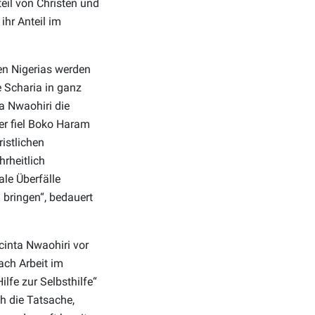
il von Christen und
ihr Anteil im
en Nigerias werden
e Scharia in ganz
a Nwaohiri die
fer fiel Boko Haram
ristlichen
rheitlich
le Überfälle
 bringen“, bedauert
cinta Nwaohiri vor
ach Arbeit im
lfe zur Selbsthilfe“
ch die Tatsache,