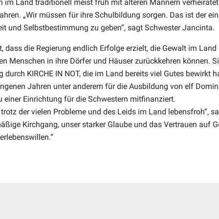
im Land traditionell meist früh mit älteren Männern verheiratet 
ahren. „Wir müssen für ihre Schulbildung sorgen. Das ist der ei
it und Selbstbestimmung zu geben“, sagt Schwester Jancinta.
t, dass die Regierung endlich Erfolge erzielt, die Gewalt im La
nen Menschen in ihre Dörfer und Häuser zurückkehren können. Si
ng durch KIRCHE IN NOT, die im Land bereits viel Gutes bewirkt 
angenen Jahren unter anderem für die Ausbildung von elf Domin
einer Einrichtung für die Schwestern mitfinanziert.
d trotz der vielen Probleme und des Leids im Land lebensfroh“, s
mäßige Kirchgang, unser starker Glaube und das Vertrauen auf G
erlebenswillen.“