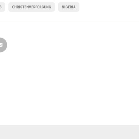
S
CHRISTENVERFOLGUNG
NIGERIA
en
ere Arbeit mit einer Spende – schnell und einfach online!