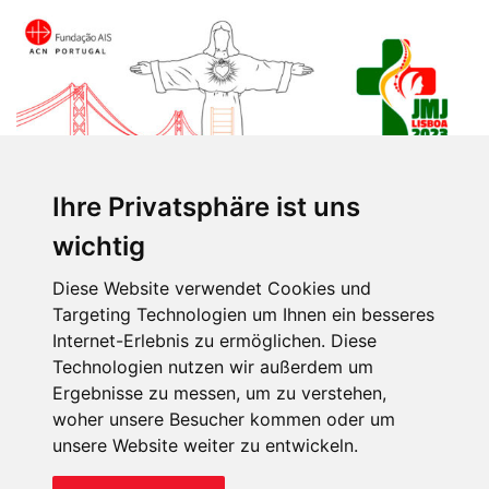
Ihre Privatsphäre ist uns
wichtig
Plakat von KIRCHE IN NOT Portugal zum Weltjugendtag mit dem
Diese Website verwendet Cookies und
Motto „Helden des Glaubens“.
Targeting Technologien um Ihnen ein besseres
Internet-Erlebnis zu ermöglichen. Diese
Technologien nutzen wir außerdem um
Ergebnisse zu messen, um zu verstehen,
Ausstellungen, Dokumentarfilme und
woher unsere Besucher kommen oder um
Konferenzen bringen Schicksale näher
unsere Website weiter zu entwickeln.