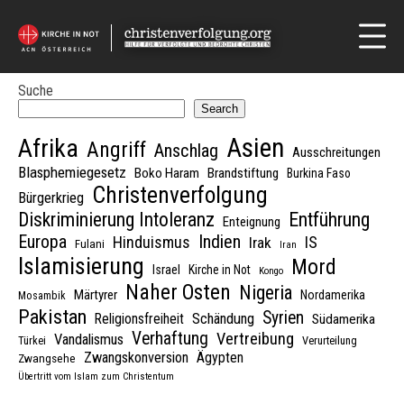
Suche
Search
Asien
Afrika
Angriff
Anschlag
Ausschreitungen
Blasphemiegesetz
Boko Haram
Brandstiftung
Burkina Faso
Christenverfolgung
Bürgerkrieg
Diskriminierung Intoleranz
Entführung
Enteignung
Indien
Europa
Hinduismus
IS
Irak
Fulani
Iran
Islamisierung
Mord
Israel
Kirche in Not
Kongo
Naher Osten
Nigeria
Märtyrer
Nordamerika
Mosambik
Pakistan
Syrien
Schändung
Religionsfreiheit
Südamerika
Verhaftung
Vertreibung
Vandalismus
Türkei
Verurteilung
Zwangskonversion
Ägypten
Zwangsehe
Übertritt vom Islam zum Christentum