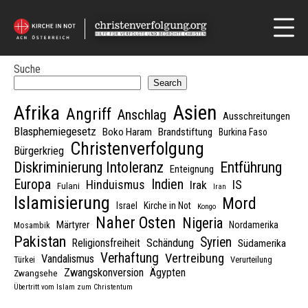
Suche
Search
Asien
Afrika
Angriff
Anschlag
Ausschreitungen
Blasphemiegesetz
Boko Haram
Brandstiftung
Burkina Faso
Christenverfolgung
Bürgerkrieg
Diskriminierung Intoleranz
Entführung
Enteignung
Indien
Europa
Hinduismus
IS
Irak
Fulani
Iran
Islamisierung
Mord
Israel
Kirche in Not
Kongo
Naher Osten
Nigeria
Märtyrer
Nordamerika
Mosambik
Pakistan
Syrien
Schändung
Religionsfreiheit
Südamerika
Verhaftung
Vertreibung
Vandalismus
Türkei
Verurteilung
Zwangskonversion
Ägypten
Zwangsehe
Übertritt vom Islam zum Christentum