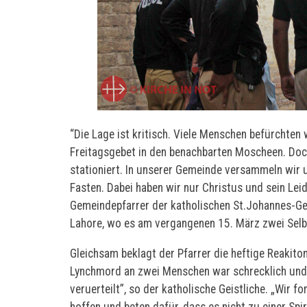
“Die Lage ist kritisch. Viele Menschen befürchten
Freitagsgebet in den benachbarten Moscheen. Doc
stationiert. In unserer Gemeinde versammeln wir 
Fasten. Dabei haben wir nur Christus und sein Leid
Gemeindepfarrer der katholischen St.Johannes-G
Lahore, wo es am vergangenen 15. März zwei Sel
Gleichsam beklagt der Pfarrer die heftige Reakito
Lynchmord an zwei Menschen war schrecklich und 
veruerteilt”, so der katholische Geistliche. „Wir f
hoffen und beten dafür, dass es nicht zu einer S