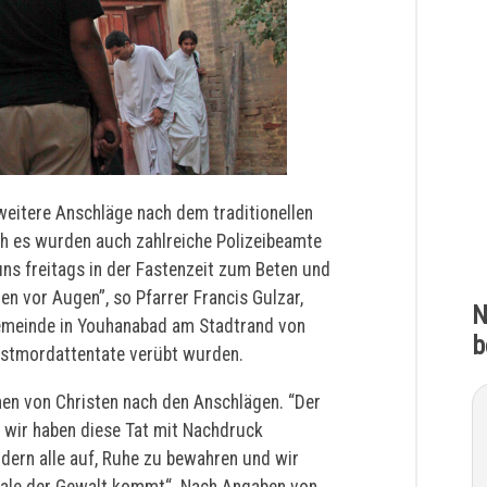
 weitere Anschläge nach dem traditionellen
h es wurden auch zahlreiche Polizeibeamte
uns freitags in der Fastenzeit zum Beten und
en vor Augen”, so Pfarrer Francis Gulzar,
N
emeinde in Youhanabad am Stadtrand von
b
bstmordattentate verübt wurden.
nen von Christen nach den Anschlägen. “Der
wir haben diese Tat mit Nachdruck
ordern alle auf, Ruhe zu bewahren und wir
pirale der Gewalt kommt“. Nach Angaben von