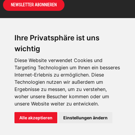
NEWSLETTER ABONNIEREN
Ihre Privatsphäre ist uns
KIRCHE IN NOT -
wichtig
Österreich
Weimarer Straße 104/3
Diese Website verwendet Cookies und
1190 Wien
Targeting Technologien um Ihnen ein besseres
Internet-Erlebnis zu ermöglichen. Diese
kin@kircheinnot.at
Technologien nutzen wir außerdem um
Ergebnisse zu messen, um zu verstehen,
woher unsere Besucher kommen oder um
KIN weltweit
unsere Website weiter zu entwickeln.
Alle akzeptieren
Einstellungen ändern
KIRCHE IN NOT - Österreich
Kontakt
|
Impressum
|
Datenschutz