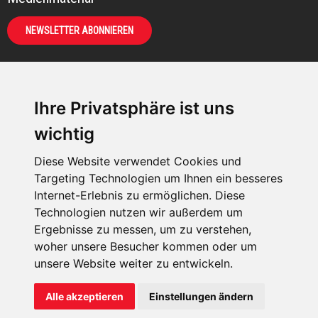
NEWSLETTER ABONNIEREN
Ihre Privatsphäre ist uns
KIRCHE IN NOT -
wichtig
Österreich
Weimarer Straße 104/3
Diese Website verwendet Cookies und
1190 Wien
Targeting Technologien um Ihnen ein besseres
Internet-Erlebnis zu ermöglichen. Diese
kin@kircheinnot.at
Technologien nutzen wir außerdem um
Ergebnisse zu messen, um zu verstehen,
KIN weltweit
woher unsere Besucher kommen oder um
unsere Website weiter zu entwickeln.
Alle akzeptieren
Einstellungen ändern
KIRCHE IN NOT - Österreich
Kontakt
|
Impressum
|
Datenschutz