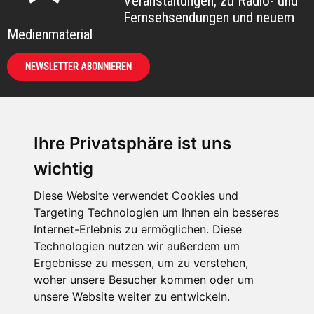
Veranstaltungen, zu Radio- und
Fernsehsendungen und neuem
Medienmaterial
NEWSLETTER ABONNIEREN
Ihre Privatsphäre ist uns
KIRCHE IN NOT -
wichtig
Österreich
Weimarer Straße 104/3
Diese Website verwendet Cookies und
1190 Wien
Targeting Technologien um Ihnen ein besseres
Internet-Erlebnis zu ermöglichen. Diese
kin@kircheinnot.at
Technologien nutzen wir außerdem um
Ergebnisse zu messen, um zu verstehen,
woher unsere Besucher kommen oder um
KIN weltweit
unsere Website weiter zu entwickeln.