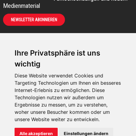
Medienmaterial
NEWSLETTER ABONNIEREN
Ihre Privatsphäre ist uns
KIRCHE IN NOT -
wichtig
Österreich
Weimarer Straße 104/3
Diese Website verwendet Cookies und
1190 Wien
Targeting Technologien um Ihnen ein besseres
Internet-Erlebnis zu ermöglichen. Diese
kin@kircheinnot.at
Technologien nutzen wir außerdem um
Ergebnisse zu messen, um zu verstehen,
KIN weltweit
woher unsere Besucher kommen oder um
unsere Website weiter zu entwickeln.
Alle akzeptieren
Einstellungen ändern