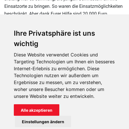
Einsatzorte zu bringen. So waren die Einsatzmöglichkeiten
beschränkt. Aber dank Eurer Hilfe sind 20.000 Euro
zusammengekommen, so dass die Schwestern nun einen
Kleinbus anschaffen konnten. Dadurch konnte die Zahl der
Ihre Privatsphäre ist uns
wöchentlichen Besuche auf 50 gesteigert werden, so dass
wichtig
die geleistete Hilfe und die Evangelisierungsarbeit
wesentlich intensiver geworden ist und auch weiter entfernt
Diese Website verwendet Cookies und
gelegene Orte erreicht werden können. Allen, die geholfen
Targeting Technologien um Ihnen ein besseres
haben, ein herzliches „Vergelt’s Gott!“
Internet-Erlebnis zu ermöglichen. Diese
Technologien nutzen wir außerdem um
Ergebnisse zu messen, um zu verstehen,
woher unsere Besucher kommen oder um
unsere Website weiter zu entwickeln.
WEITERE INFORMATIONEN
Alle akzeptieren
Einstellungen ändern
DANKE: Äthiopien – Eine Kapelle für ein abgelegenes