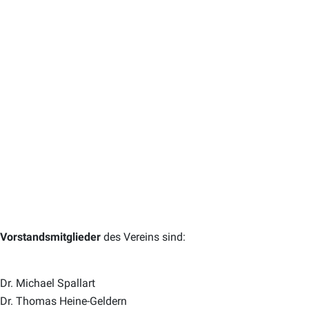
SPENDENABSETZBARKEIT
Seit dem 5.2.2019 können Spenden an KIRCHE IN NOT
steuerlich abgesetzt werden. Ihre Spenden werden
dadurch automatisch in Ihrer Veranlagung berücksichtigt,
sofern Sie uns Ihren
Vor- und Zunamen
sowie
Ihr
Geburtsdatum
bekannt geben. Wichtig dabei ist, das
die Schreibweise Ihres Namens mit jener im Meldezettel
Vorstandsmitglieder
des Vereins sind:
übereinstimmt.
Dr. Michael Spallart
Dr. Thomas Heine-Geldern