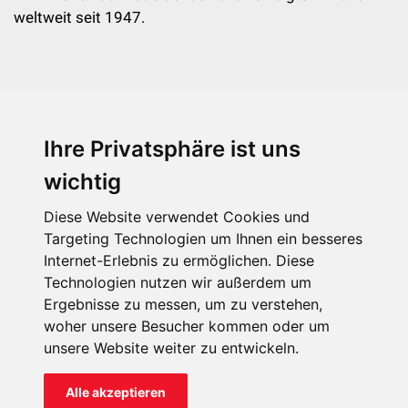
weltweit seit 1947.
Ihre Privatsphäre ist uns
KIRCHE IN NOT - Österreich
Weimarer Straße 104/3
wichtig
1190 Wien
Diese Website verwendet Cookies und
kin@kircheinnot.at
Targeting Technologien um Ihnen ein besseres
Internet-Erlebnis zu ermöglichen. Diese
Technologien nutzen wir außerdem um
KIN weltweit
Ergebnisse zu messen, um zu verstehen,
woher unsere Besucher kommen oder um
unsere Website weiter zu entwickeln.
Alle akzeptieren