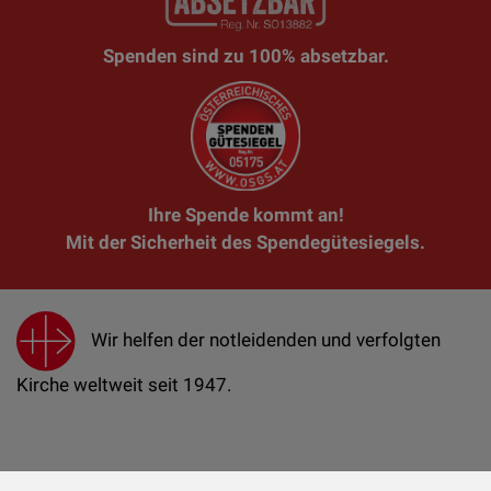
Spenden sind zu 100% absetzbar.
Ihre Spende kommt an!
Mit der Sicherheit des Spendegütesiegels.
Wir helfen der notleidenden und verfolgten
Kirche weltweit seit 1947.