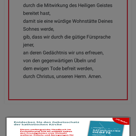
durch die Mitwirkung des Heiligen Geistes
bereitet hast,
damit sie eine würdige Wohnstätte Deines
Sohnes werde,
gib, dass wir durch die gütige Fürsprache
jener,
an deren Gedächtnis wir uns erfreuen,
von den gegenwärtigen Übeln und
dem ewigen Tode befreit werden,
durch Christus, unseren Herrn. Amen.