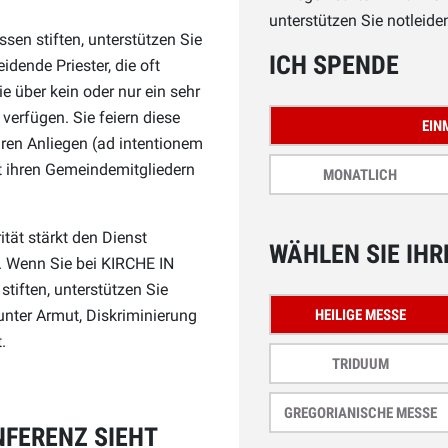
unterstützen Sie notleiden
sen stiften, unterstützen Sie
ICH SPENDE
idende Priester, die oft
ie über kein oder nur ein sehr
erfügen. Sie feiern diese
EIN
hren Anliegen (ad intentionem
t ihren Gemeindemitgliedern
MONATLICH
ität stärkt den Dienst
WÄHLEN SIE IHR
r. Wenn Sie bei KIRCHE IN
tiften, unterstützen Sie
HEILIGE MESSE
 unter Armut, Diskriminierung
.
TRIDUUM
GREGORIANISCHE MESSE
FERENZ SIEHT