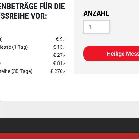
ENBETRÄGE FÜR DIE
ANZAHL
ESSREIHE VOR:
g)
€ 9,-
Messe (1 Tag)
€ 13,-
Heilige Mes
€ 27,-
)
€ 81,-
reihe (30 Tage)
€ 270,-