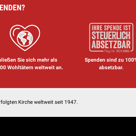
PENDEN?
ließen Sie sich mehr als
Spenden sind zu 100
00 Wohltätern weltweit an.
absetzbar.
folgten Kirche weltweit seit 1947.