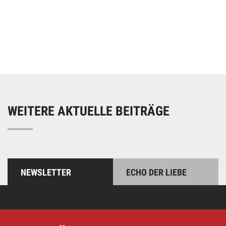
Online spenden
Unterstützen Sie unsere Arbeit mit einer Spende – schnell
und einfach online!
WEITERE AKTUELLE BEITRÄGE
NEWSLETTER
ECHO DER LIEBE