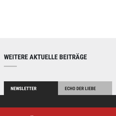
Online spenden
Unterstützen Sie unsere Arbeit mit einer Spende – schnell
und einfach online!
WEITERE AKTUELLE BEITRÄGE
NEWSLETTER
ECHO DER LIEBE