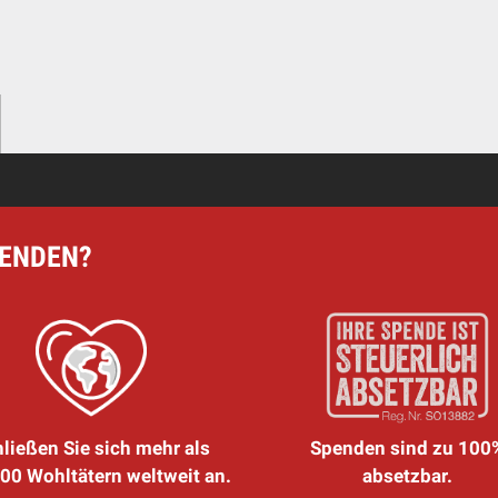
PENDEN?
ließen Sie sich mehr als
Spenden sind zu 100
00 Wohltätern weltweit an.
absetzbar.