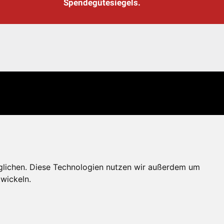
Spendegütesiegels.
glichen. Diese Technologien nutzen wir außerdem um
wickeln.
erportal
Spendenkonto: AT71 2011 1827 6701 0600