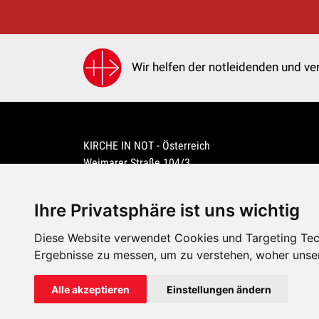
Wir helfen der notleidenden und ver
KIRCHE IN NOT - Österreich
Weimarer Straße 104/3
1190 Wien
kin@kircheinnot.at
Ihre Privatsphäre ist uns wichtig
Diese Website verwendet Cookies und Targeting Tech
KIN weltweit
Ergebnisse zu messen, um zu verstehen, woher unse
Alle akzeptieren
Einstellungen ändern
KIRCHE IN NOT - Österreich