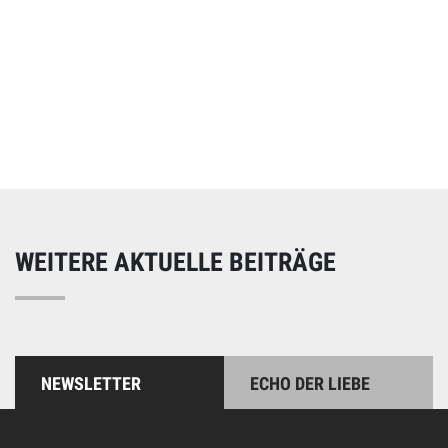
Online spenden
Unterstützen Sie unsere Arbeit mit einer Spende – schnell
und einfach online!
WEITERE AKTUELLE BEITRÄGE
NEWSLETTER
ECHO DER LIEBE