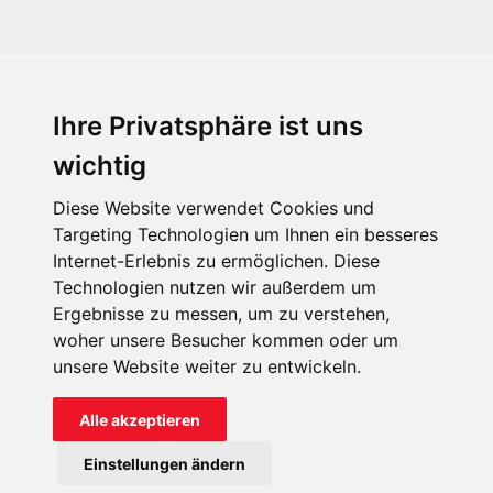
Ihre Privatsphäre ist uns
KIRCHE IN NOT - Österreich
Weimarer Straße 104/3
wichtig
1190 Wien
Diese Website verwendet Cookies und
kin@kircheinnot.at
Targeting Technologien um Ihnen ein besseres
Internet-Erlebnis zu ermöglichen. Diese
Technologien nutzen wir außerdem um
KIN weltweit
Ergebnisse zu messen, um zu verstehen,
woher unsere Besucher kommen oder um
unsere Website weiter zu entwickeln.
Alle akzeptieren
KIRCHE IN NOT - Österreich
Einstellungen ändern
Kontakt
Impressum
Datenschutz
Onlinespenderportal