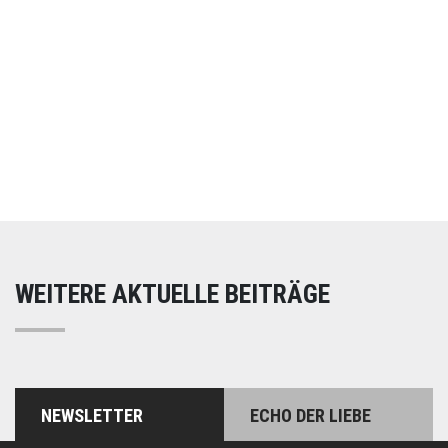
Online spenden
Unterstützen Sie unsere Arbeit mit einer Spende –
schnell und einfach online!
WEITERE AKTUELLE BEITRÄGE
NEWSLETTER
ECHO DER LIEBE