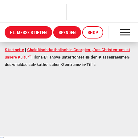
HL. MESSE STIFTEN
SPENDEN
SHOP
Startseite
|
Chaldäisch-katholisch in Georgien: „Das Christentum ist
unsere Kultur“
|
Ilona-Bilianova-unterrichtet-in-den-Klassenraeumen-
des-chaldaeisch-katholischen-Zentrums-in-Tiflis