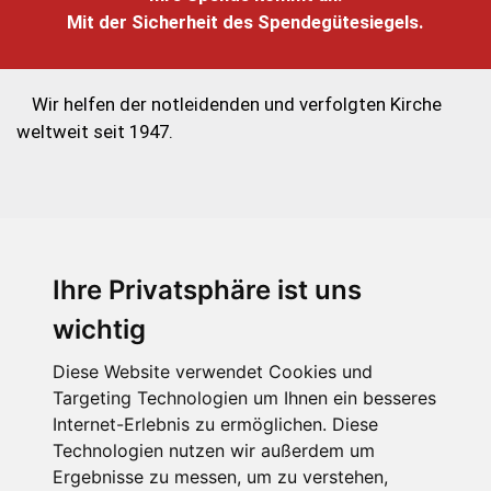
Mit der Sicherheit des Spendegütesiegels.
Wir helfen der notleidenden und verfolgten Kirche
weltweit seit 1947.
Ihre Privatsphäre ist uns
KIRCHE IN NOT - Österreich
Weimarer Straße 104/3
wichtig
1190 Wien
Diese Website verwendet Cookies und
kin@kircheinnot.at
Targeting Technologien um Ihnen ein besseres
Internet-Erlebnis zu ermöglichen. Diese
Technologien nutzen wir außerdem um
KIN weltweit
Ergebnisse zu messen, um zu verstehen,