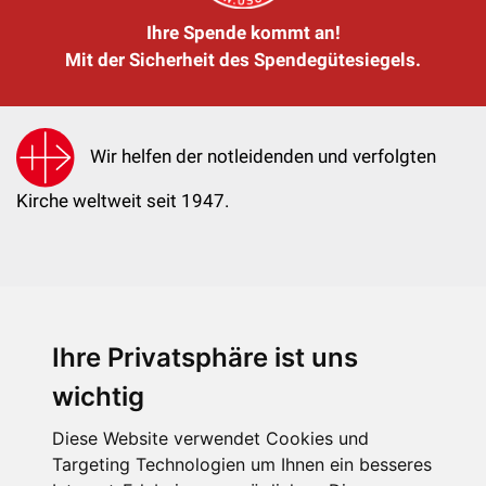
Ihre Spende kommt an!
Mit der Sicherheit des Spendegütesiegels.
Wir helfen der notleidenden und verfolgten
Kirche weltweit seit 1947.
Ihre Privatsphäre ist uns
KIRCHE IN NOT - Österreich
Weimarer Straße 104/3
wichtig
1190 Wien
Diese Website verwendet Cookies und
kin@kircheinnot.at
Targeting Technologien um Ihnen ein besseres