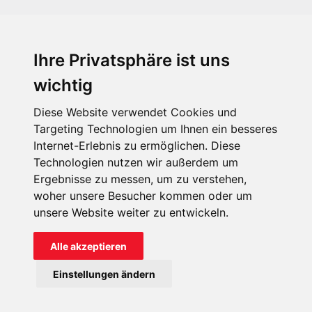
Ihre Privatsphäre ist uns
KIRCHE IN NOT - Österreich
Weimarer Straße 104/3
wichtig
1190 Wien
Diese Website verwendet Cookies und
kin@kircheinnot.at
Targeting Technologien um Ihnen ein besseres
Internet-Erlebnis zu ermöglichen. Diese
Technologien nutzen wir außerdem um
KIN weltweit
Ergebnisse zu messen, um zu verstehen,
woher unsere Besucher kommen oder um
unsere Website weiter zu entwickeln.
Alle akzeptieren
KIRCHE IN NOT - Österreich
Einstellungen ändern
Kontakt
Impressum
Datenschutz
Onlinespenderportal
Spendenkonto: AT71 2011 1827 6701 0600