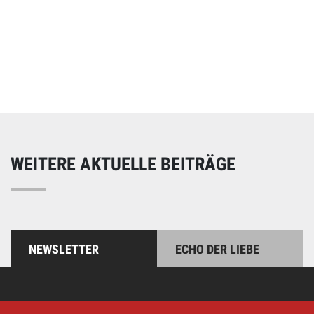
Online spenden
Unterstützen Sie unsere Arbeit mit einer Spende – schnell
und einfach online!
WEITERE AKTUELLE BEITRÄGE
NEWSLETTER
ECHO DER LIEBE