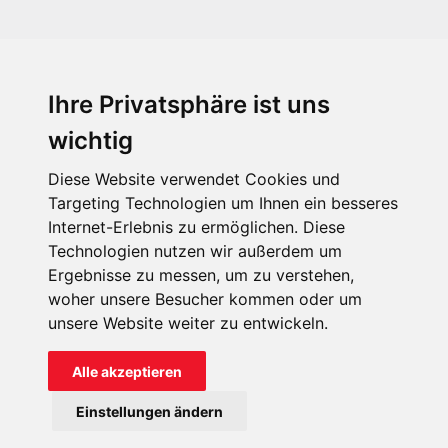
Ihre Privatsphäre ist uns
KIRCHE IN NOT - Österreich
Weimarer Straße 104/3
wichtig
1190 Wien
Diese Website verwendet Cookies und
kin@kircheinnot.at
Targeting Technologien um Ihnen ein besseres
Internet-Erlebnis zu ermöglichen. Diese
Technologien nutzen wir außerdem um
KIN weltweit
Ergebnisse zu messen, um zu verstehen,
woher unsere Besucher kommen oder um
unsere Website weiter zu entwickeln.
Alle akzeptieren
KIRCHE IN NOT - Österreich
Einstellungen ändern
Kontakt
Impressum
Datenschutz
Onlinespenderportal
Spendenkonto: AT71 2011 1827 6701 0600