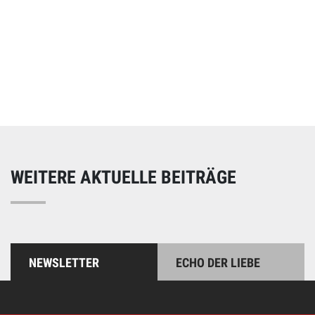
Online spenden
Unterstützen Sie unsere Arbeit mit einer Spende – schnell
und einfach online!
WEITERE AKTUELLE BEITRÄGE
NEWSLETTER
ECHO DER LIEBE