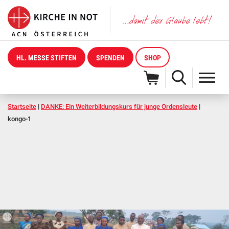
HL. MESSE STIFTEN
SPENDEN
SHOP
Startseite
|
DANKE: Ein Weiterbildungskurs für junge Ordensleute
|
kongo-1