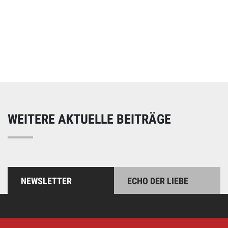
Online spenden
Unterstützen Sie unsere Arbeit mit einer Spende – schnell
und einfach online!
WEITERE AKTUELLE BEITRÄGE
NEWSLETTER
ECHO DER LIEBE