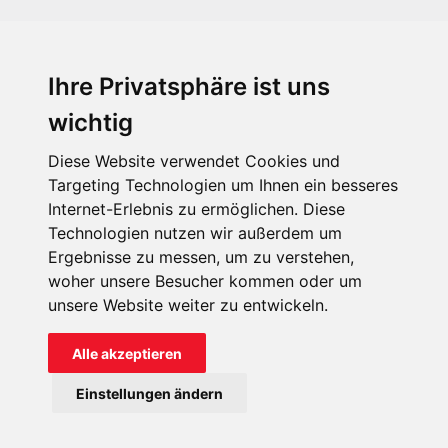
Ihre Privatsphäre ist uns
KIRCHE IN NOT - Österreich
Weimarer Straße 104/3
wichtig
1190 Wien
Diese Website verwendet Cookies und
kin@kircheinnot.at
Targeting Technologien um Ihnen ein besseres
Internet-Erlebnis zu ermöglichen. Diese
Technologien nutzen wir außerdem um
KIN weltweit
Ergebnisse zu messen, um zu verstehen,
woher unsere Besucher kommen oder um
unsere Website weiter zu entwickeln.
Alle akzeptieren
KIRCHE IN NOT - Österreich
Einstellungen ändern
Kontakt
Impressum
Datenschutz
Onlinespenderportal
Spendenkonto: AT71 2011 1827 6701 0600