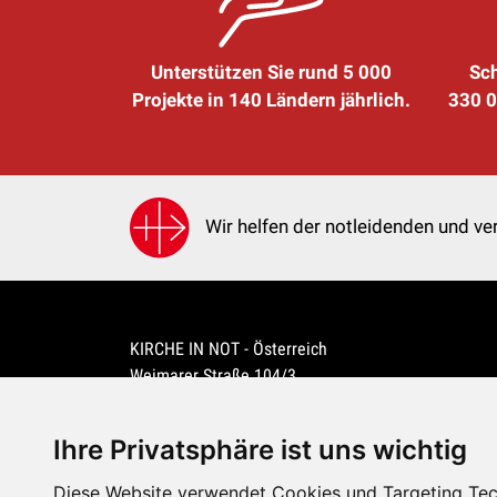
Unterstützen Sie rund 5 000
Sch
Projekte in 140 Ländern jährlich.
330 0
Wir helfen der notleidenden und ver
KIRCHE IN NOT - Österreich
Weimarer Straße 104/3
1190 Wien
kin@kircheinnot.at
Ihre Privatsphäre ist uns wichtig
Diese Website verwendet Cookies und Targeting Tech