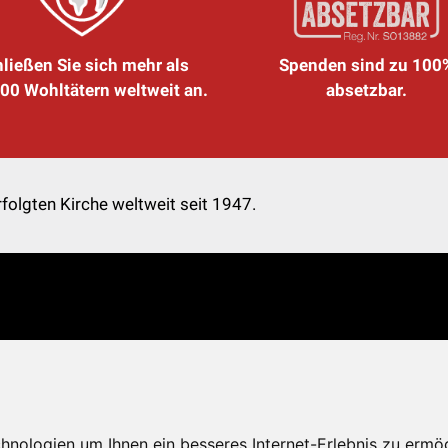
ließen Sie sich mehr als
Spenden sind zu 100
00 Wohltätern weltweit an.
absetzbar.
folgten Kirche weltweit seit 1947.
nologien um Ihnen ein besseres Internet-Erlebnis zu ermö