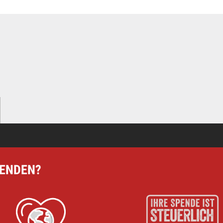
en
ere Arbeit mit einer Spende – schnell und einfach online!
PENDEN?