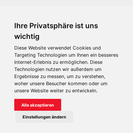
Ihre Privatsphäre ist uns
KIRCHE IN NOT - Österreich
Weimarer Straße 104/3
wichtig
1190 Wien
Diese Website verwendet Cookies und
kin@kircheinnot.at
Targeting Technologien um Ihnen ein besseres
Internet-Erlebnis zu ermöglichen. Diese
Technologien nutzen wir außerdem um
KIN weltweit
Ergebnisse zu messen, um zu verstehen,
woher unsere Besucher kommen oder um
unsere Website weiter zu entwickeln.
Alle akzeptieren
KIRCHE IN NOT - Österreich
Einstellungen ändern
Kontakt
Impressum
Datenschutz
Onlinespenderportal
Spendenkonto: AT71 2011 1827 6701 0600