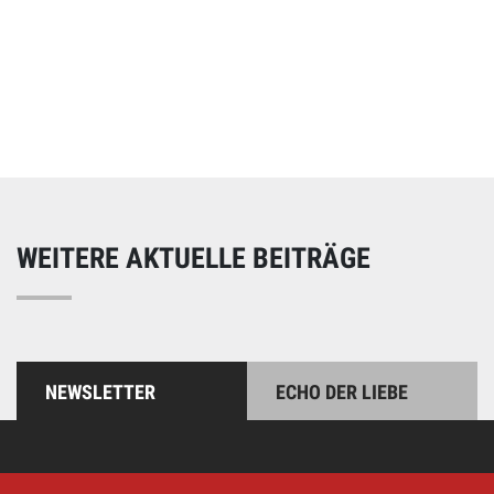
Online spenden
Unterstützen Sie unsere Arbeit mit einer Spende – schnell
und einfach online!
WEITERE AKTUELLE BEITRÄGE
NEWSLETTER
ECHO DER LIEBE