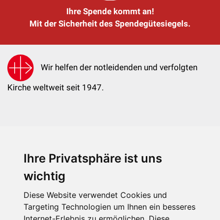
Ihre Spende kommt an!
Mit der Sicherheit des Spendegütesiegels.
Wir helfen der notleidenden und verfolgten
Kirche weltweit seit 1947.
Ihre Privatsphäre ist uns
KIRCHE IN NOT - Österreich
Weimarer Straße 104/3
wichtig
1190 Wien
Diese Website verwendet Cookies und
kin@kircheinnot.at
Targeting Technologien um Ihnen ein besseres
Internet-Erlebnis zu ermöglichen. Diese