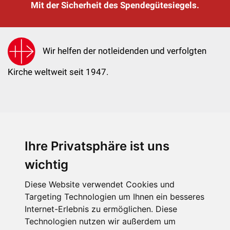
Mit der Sicherheit des Spendegütesiegels.
Wir helfen der notleidenden und verfolgten
Kirche weltweit seit 1947.
Ihre Privatsphäre ist uns
KIRCHE IN NOT - Österreich
Weimarer Straße 104/3
wichtig
1190 Wien
Diese Website verwendet Cookies und
kin@kircheinnot.at
Targeting Technologien um Ihnen ein besseres
Internet-Erlebnis zu ermöglichen. Diese
Technologien nutzen wir außerdem um
KIN weltweit