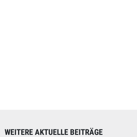
Online spenden
Unterstützen Sie unsere Arbeit mit einer Spende – schnell
und einfach online!
WEITERE AKTUELLE BEITRÄGE