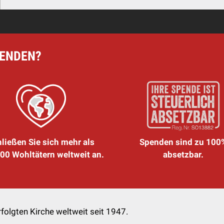
PENDEN?
ließen Sie sich mehr als
Spenden sind zu 100
00 Wohltätern weltweit an.
absetzbar.
folgten Kirche weltweit seit 1947.