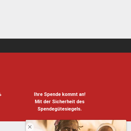
%
Ihre Spende kommt an!
Mit der Sicherheit des
Spendegütesiegels.