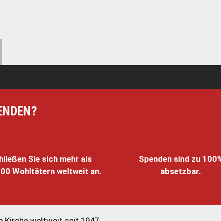
ENDEN?
hließen Sie sich mehr als
Spenden sind zu 100
00 Wohltätern weltweit an.
absetzbar.
 Kirche weltweit seit 1947.