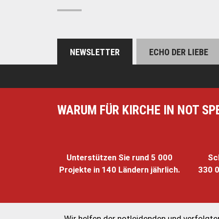
NEWSLETTER
ECHO DER LIEBE
WARUM FÜR KIRCHE IN NOT SP
Unterstützen Sie rund 5 000
Sc
Projekte in 140 Ländern jährlich.
330 0
Wir helfen der notleidenden und verfolgten