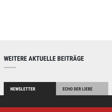
Online spenden
Unterstützen Sie unsere Arbeit mit einer Spende – schnell
und einfach online!
WEITERE AKTUELLE BEITRÄGE
NEWSLETTER
ECHO DER LIEBE