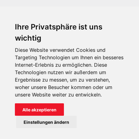
Ihre Privatsphäre ist uns
KIRCHE IN NOT - Österreich
Weimarer Straße 104/3
wichtig
1190 Wien
Diese Website verwendet Cookies und
kin@kircheinnot.at
Targeting Technologien um Ihnen ein besseres
Internet-Erlebnis zu ermöglichen. Diese
Technologien nutzen wir außerdem um
KIN weltweit
Ergebnisse zu messen, um zu verstehen,
woher unsere Besucher kommen oder um
unsere Website weiter zu entwickeln.
Alle akzeptieren
KIRCHE IN NOT - Österreich
Einstellungen ändern
Kontakt
Impressum
Datenschutz
Onlinespenderportal
Spendenkonto: AT71 2011 1827 6701 0600