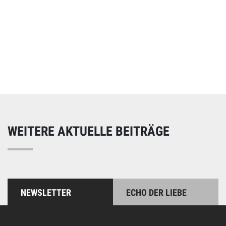
Online spenden
Unterstützen Sie unsere Arbeit mit einer Spende – schnell
und einfach online!
WEITERE AKTUELLE BEITRÄGE
NEWSLETTER
ECHO DER LIEBE