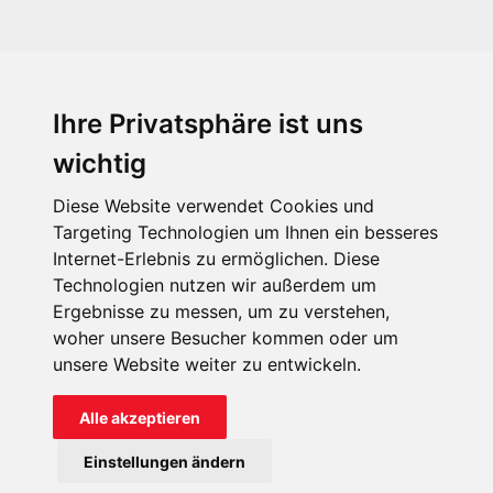
Ihre Privatsphäre ist uns
KIRCHE IN NOT - Österreich
Weimarer Straße 104/3
wichtig
1190 Wien
Diese Website verwendet Cookies und
kin@kircheinnot.at
Targeting Technologien um Ihnen ein besseres
Internet-Erlebnis zu ermöglichen. Diese
Technologien nutzen wir außerdem um
KIN weltweit
Ergebnisse zu messen, um zu verstehen,
woher unsere Besucher kommen oder um
unsere Website weiter zu entwickeln.
Alle akzeptieren
KIRCHE IN NOT - Österreich
Einstellungen ändern
Kontakt
Impressum
Datenschutz
Onlinespenderportal