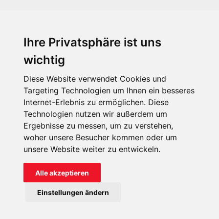
Ihre Privatsphäre ist uns
KIRCHE IN NOT - Österreich
Weimarer Straße 104/3
wichtig
1190 Wien
Diese Website verwendet Cookies und
kin@kircheinnot.at
Targeting Technologien um Ihnen ein besseres
Internet-Erlebnis zu ermöglichen. Diese
Technologien nutzen wir außerdem um
KIN weltweit
Ergebnisse zu messen, um zu verstehen,
woher unsere Besucher kommen oder um
unsere Website weiter zu entwickeln.
Alle akzeptieren
KIRCHE IN NOT - Österreich
Einstellungen ändern
Kontakt
Impressum
Datenschutz
Onlinespenderportal
Spendenkonto: AT71 2011 1827 6701 0600