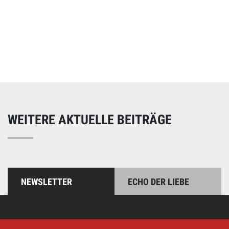
Online spenden
Unterstützen Sie unsere Arbeit mit einer Spende – schnell
und einfach online!
WEITERE AKTUELLE BEITRÄGE
NEWSLETTER
ECHO DER LIEBE