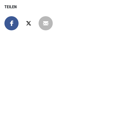
TEILEN
Online spenden
Unterstützen Sie unsere Arbeit mit einer Spende – schnell