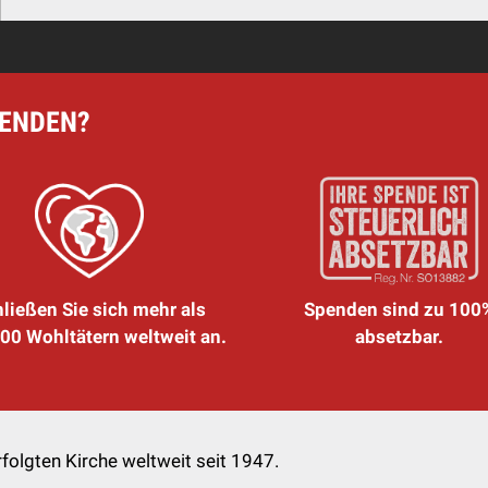
PENDEN?
ließen Sie sich mehr als
Spenden sind zu 100
00 Wohltätern weltweit an.
absetzbar.
folgten Kirche weltweit seit 1947.