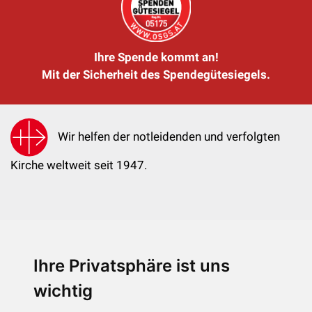
Ihre Spende kommt an!
Mit der Sicherheit des Spendegütesiegels.
Wir helfen der notleidenden und verfolgten
Kirche weltweit seit 1947.
Ihre Privatsphäre ist uns
KIRCHE IN NOT - Österreich
Weimarer Straße 104/3
wichtig
1190 Wien