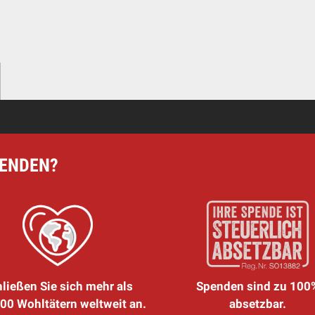
PENDEN?
ließen Sie sich mehr als
Spenden sind zu 100
00 Wohltätern weltweit an.
absetzbar.