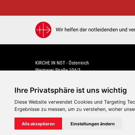
Wir helfen der notleidenden und ver
KIRCHE IN NOT - Österreich
Weimarer Straße 104/3
1190 Wien
kin@kircheinnot.at
Ihre Privatsphäre ist uns wichtig
Diese Website verwendet Cookies und Targeting Tech
KIN weltweit
Ergebnisse zu messen, um zu verstehen, woher unse
Alle akzeptieren
Einstellungen ändern
KIRCHE IN NOT - Österreich