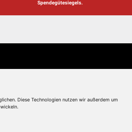
Spendegütesiegels.
glichen. Diese Technologien nutzen wir außerdem um
wickeln.
erportal
Spendenkonto: AT71 2011 1827 6701 0600