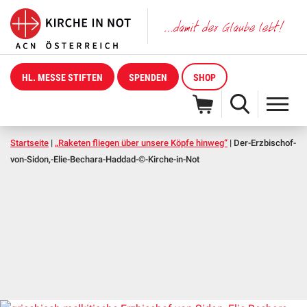
HL. MESSE STIFTEN
SPENDEN
SHOP
Startseite
|
„Raketen fliegen über unsere Köpfe hinweg“
|
Der-Erzbischof-
von-Sidon,-Elie-Bechara-Haddad-©-Kirche-in-Not