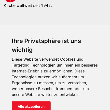
Kirche weltweit seit 1947.
Ihre Privatsphäre ist uns
KIRCHE IN NOT - Österreich
Weimarer Straße 104/3
wichtig
1190 Wien
Diese Website verwendet Cookies und
kin@kircheinnot.at
Targeting Technologien um Ihnen ein besseres
Internet-Erlebnis zu ermöglichen. Diese
Technologien nutzen wir außerdem um
KIN weltweit
Ergebnisse zu messen, um zu verstehen,
woher unsere Besucher kommen oder um
unsere Website weiter zu entwickeln.
Alle akzeptieren