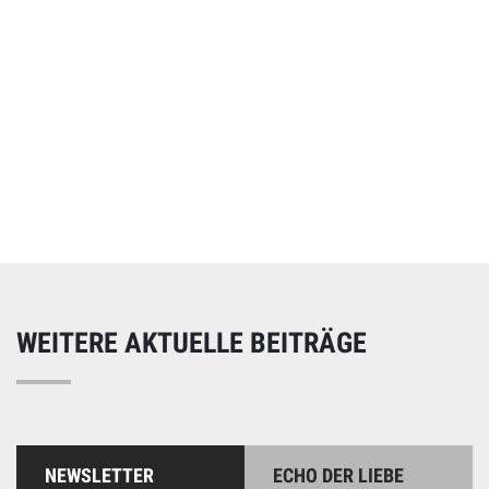
Online spenden
Unterstützen Sie unsere Arbeit mit einer Spende – schnell
und einfach online!
WEITERE AKTUELLE BEITRÄGE
NEWSLETTER
ECHO DER LIEBE