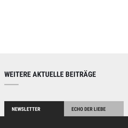
Online spenden
Unterstützen Sie unsere Arbeit mit einer Spende – schnell
und einfach online!
WEITERE AKTUELLE BEITRÄGE
NEWSLETTER
ECHO DER LIEBE