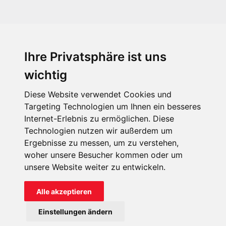
Ihre Privatsphäre ist uns
KIRCHE IN NOT - Österreich
Weimarer Straße 104/3
wichtig
1190 Wien
Diese Website verwendet Cookies und
kin@kircheinnot.at
Targeting Technologien um Ihnen ein besseres
Internet-Erlebnis zu ermöglichen. Diese
Technologien nutzen wir außerdem um
KIN weltweit
Ergebnisse zu messen, um zu verstehen,
woher unsere Besucher kommen oder um
unsere Website weiter zu entwickeln.
Alle akzeptieren
KIRCHE IN NOT - Österreich
Einstellungen ändern
Kontakt
Impressum
Datenschutz
Onlinespenderportal