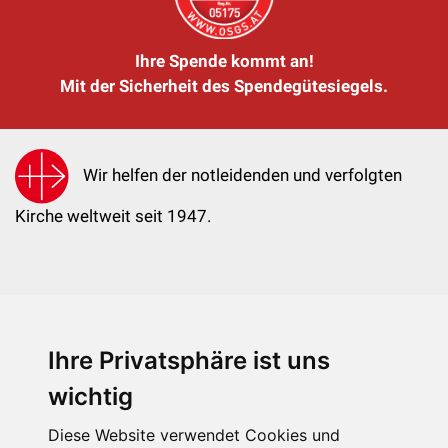
Ihre Spende kommt an!
Mit der Sicherheit des Spendegütesiegels.
Wir helfen der notleidenden und verfolgten
Kirche weltweit seit 1947.
Ihre Privatsphäre ist uns
KIRCHE IN NOT - Österreich
Weimarer Straße 104/3
wichtig
1190 Wien
Diese Website verwendet Cookies und
kin@kircheinnot.at