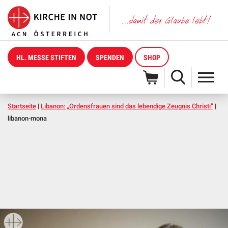
HL. MESSE STIFTEN
SPENDEN
SHOP
Startseite
|
Libanon: „Ordensfrauen sind das lebendige Zeugnis Christi”
|
libanon-mona