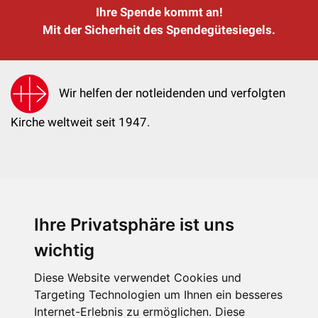
Ihre Spende kommt an!
Mit der Sicherheit des Spendegütesiegels.
Wir helfen der notleidenden und verfolgten
Kirche weltweit seit 1947.
Ihre Privatsphäre ist uns
KIRCHE IN NOT - Österreich
Weimarer Straße 104/3
wichtig
1190 Wien
Diese Website verwendet Cookies und
kin@kircheinnot.at
Targeting Technologien um Ihnen ein besseres
Internet-Erlebnis zu ermöglichen. Diese