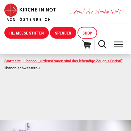
HL. MESSE STIFTEN
SPENDEN
SHOP
Startseite
|
Libanon: „Ordensfrauen sind das lebendige Zeugnis Christi”
|
libanon-schwestern-1