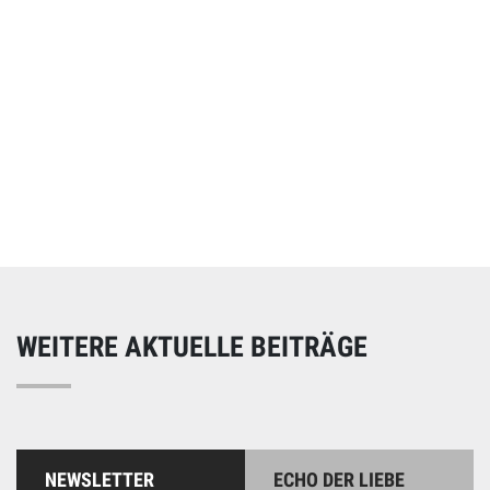
Online spenden
Unterstützen Sie unsere Arbeit mit einer Spende – schnell
und einfach online!
WEITERE AKTUELLE BEITRÄGE
NEWSLETTER
ECHO DER LIEBE