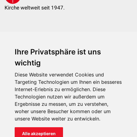
Kirche weltweit seit 1947.
Ihre Privatsphäre ist uns
KIRCHE IN NOT - Österreich
Weimarer Straße 104/3
wichtig
1190 Wien
Diese Website verwendet Cookies und
kin@kircheinnot.at
Targeting Technologien um Ihnen ein besseres
Internet-Erlebnis zu ermöglichen. Diese
Technologien nutzen wir außerdem um
KIN weltweit
Ergebnisse zu messen, um zu verstehen,
woher unsere Besucher kommen oder um
unsere Website weiter zu entwickeln.
Alle akzeptieren