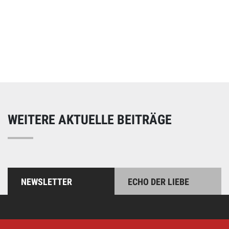
Online spenden
Unterstützen Sie unsere Arbeit mit einer Spende – schnell
und einfach online!
WEITERE AKTUELLE BEITRÄGE
NEWSLETTER
ECHO DER LIEBE