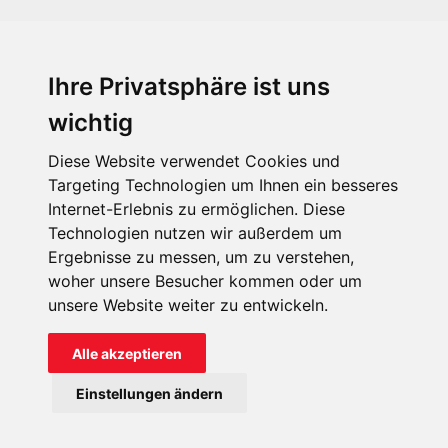
Ihre Privatsphäre ist uns
KIRCHE IN NOT - Österreich
Weimarer Straße 104/3
wichtig
1190 Wien
Diese Website verwendet Cookies und
kin@kircheinnot.at
Targeting Technologien um Ihnen ein besseres
Internet-Erlebnis zu ermöglichen. Diese
Technologien nutzen wir außerdem um
KIN weltweit
Ergebnisse zu messen, um zu verstehen,
woher unsere Besucher kommen oder um
unsere Website weiter zu entwickeln.
Alle akzeptieren
KIRCHE IN NOT - Österreich
Einstellungen ändern
Kontakt
Impressum
Datenschutz
Onlinespenderportal
Spendenkonto: AT71 2011 1827 6701 0600