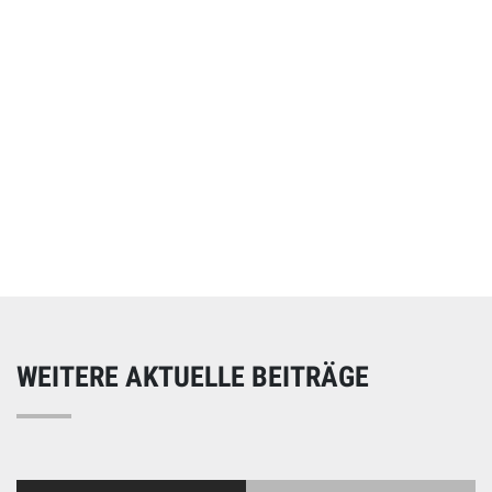
Online spenden
Unterstützen Sie unsere Arbeit mit einer Spende – schnell
und einfach online!
WEITERE AKTUELLE BEITRÄGE