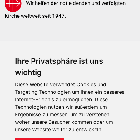
Wir helfen der notleidenden und verfolgten
Kirche weltweit seit 1947.
Ihre Privatsphäre ist uns
KIRCHE IN NOT - Österreich
Weimarer Straße 104/3
wichtig
1190 Wien
Diese Website verwendet Cookies und
kin@kircheinnot.at
Targeting Technologien um Ihnen ein besseres
Internet-Erlebnis zu ermöglichen. Diese
Technologien nutzen wir außerdem um
KIN weltweit
Ergebnisse zu messen, um zu verstehen,
woher unsere Besucher kommen oder um
unsere Website weiter zu entwickeln.