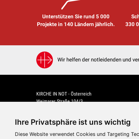
Unterstützen Sie rund 5 000
Sch
Projekte in 140 Ländern jährlich.
330 0
Wir helfen der notleidenden und ver
KIRCHE IN NOT - Österreich
Weimarer Straße 104/3
1190 Wien
kin@kircheinnot.at
Ihre Privatsphäre ist uns wichtig
Diese Website verwendet Cookies und Targeting Tech