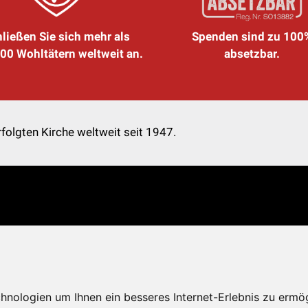
ließen Sie sich mehr als
Spenden sind zu 100
00 Wohltätern weltweit an.
absetzbar.
folgten Kirche weltweit seit 1947.
nologien um Ihnen ein besseres Internet-Erlebnis zu ermö