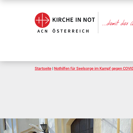
Startseite
|
Nothilfen für Seelsorge im Kampf gegen COVI