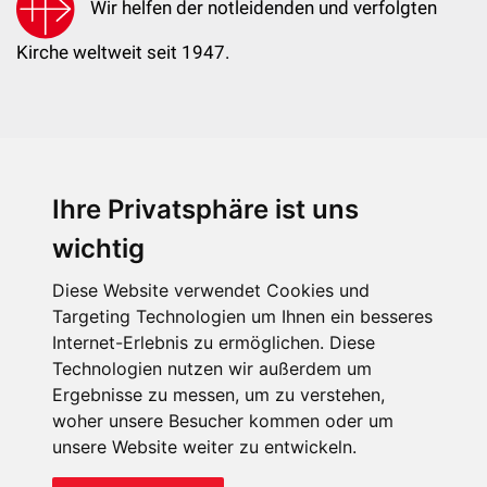
Wir helfen der notleidenden und verfolgten
Kirche weltweit seit 1947.
Ihre Privatsphäre ist uns
KIRCHE IN NOT - Österreich
Weimarer Straße 104/3
wichtig
1190 Wien
Diese Website verwendet Cookies und
kin@kircheinnot.at
Targeting Technologien um Ihnen ein besseres
Internet-Erlebnis zu ermöglichen. Diese
Technologien nutzen wir außerdem um
KIN weltweit
Ergebnisse zu messen, um zu verstehen,
woher unsere Besucher kommen oder um
unsere Website weiter zu entwickeln.