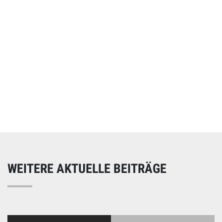
Online spenden
Unterstützen Sie unsere Arbeit mit einer Spende – schnell
und einfach online!
WEITERE AKTUELLE BEITRÄGE