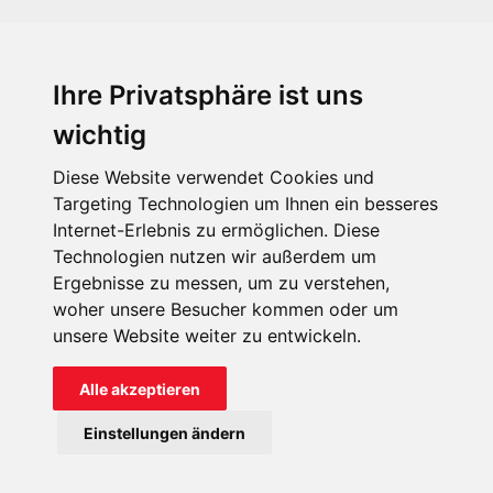
Ihre Privatsphäre ist uns
KIRCHE IN NOT - Österreich
Weimarer Straße 104/3
wichtig
1190 Wien
Diese Website verwendet Cookies und
kin@kircheinnot.at
Targeting Technologien um Ihnen ein besseres
Internet-Erlebnis zu ermöglichen. Diese
Technologien nutzen wir außerdem um
KIN weltweit
Ergebnisse zu messen, um zu verstehen,
woher unsere Besucher kommen oder um
unsere Website weiter zu entwickeln.
Alle akzeptieren
KIRCHE IN NOT - Österreich
Einstellungen ändern
Kontakt
Impressum
Datenschutz
Onlinespenderportal
Spendenkonto: AT71 2011 1827 6701 0600