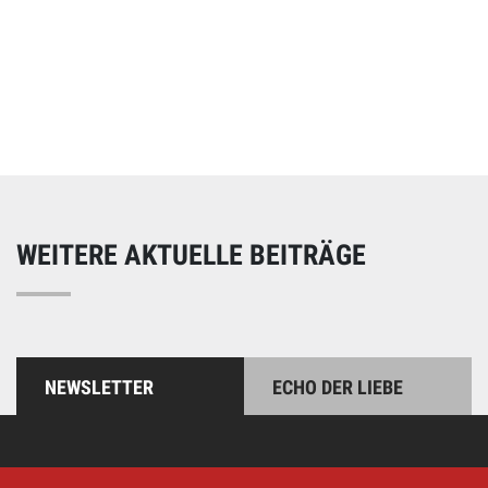
Online spenden
Unterstützen Sie unsere Arbeit mit einer Spende – schnell
und einfach online!
WEITERE AKTUELLE BEITRÄGE
NEWSLETTER
ECHO DER LIEBE