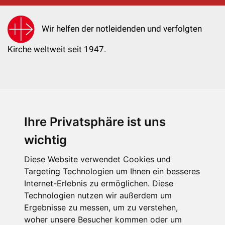
Wir helfen der notleidenden und verfolgten
Kirche weltweit seit 1947.
Ihre Privatsphäre ist uns
KIRCHE IN NOT - Österreich
Weimarer Straße 104/3
wichtig
1190 Wien
Diese Website verwendet Cookies und
kin@kircheinnot.at
Targeting Technologien um Ihnen ein besseres
Internet-Erlebnis zu ermöglichen. Diese
Technologien nutzen wir außerdem um
KIN weltweit
Ergebnisse zu messen, um zu verstehen,
woher unsere Besucher kommen oder um