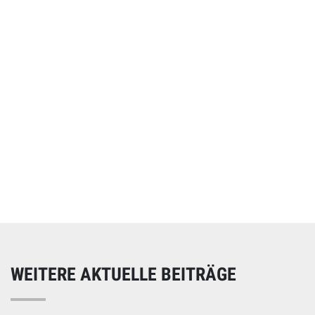
Online spenden
Unterstützen Sie unsere Arbeit mit einer Spende – schnell
und einfach online!
WEITERE AKTUELLE BEITRÄGE