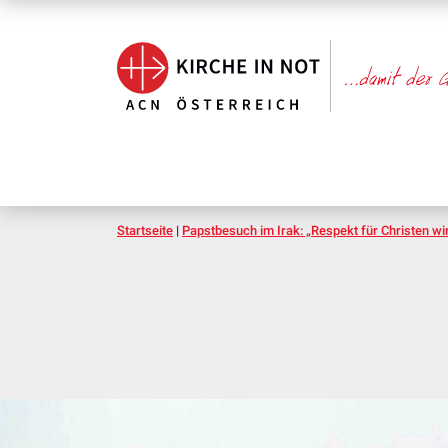
Startseite
|
Papstbesuch im Irak: „Respekt für Christen w