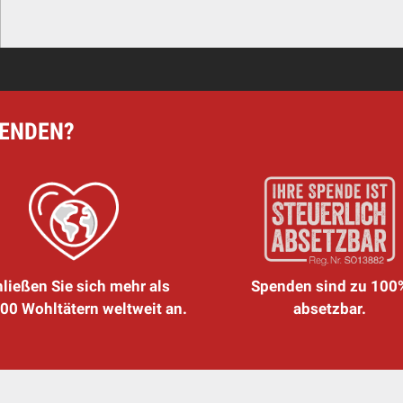
PENDEN?
ließen Sie sich mehr als
Spenden sind zu 100
00 Wohltätern weltweit an.
absetzbar.