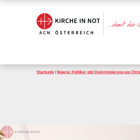
Startseite
|
Nigeria: Politiker gibt Diskriminierung von Chri