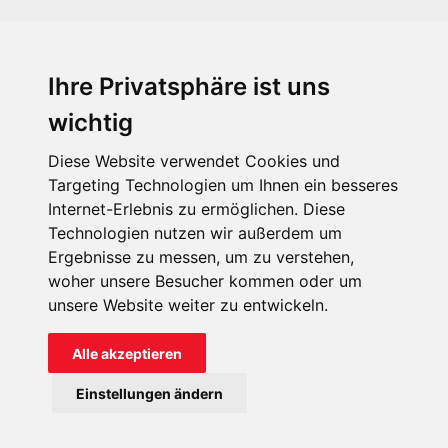
Ihre Privatsphäre ist uns
KIRCHE IN NOT - Österreich
Weimarer Straße 104/3
wichtig
1190 Wien
Diese Website verwendet Cookies und
kin@kircheinnot.at
Targeting Technologien um Ihnen ein besseres
Internet-Erlebnis zu ermöglichen. Diese
Technologien nutzen wir außerdem um
KIN weltweit
Ergebnisse zu messen, um zu verstehen,
woher unsere Besucher kommen oder um
unsere Website weiter zu entwickeln.
Alle akzeptieren
KIRCHE IN NOT - Österreich
Einstellungen ändern
Kontakt
Impressum
Datenschutz
Onlinespenderportal
Spendenkonto: AT71 2011 1827 6701 0600