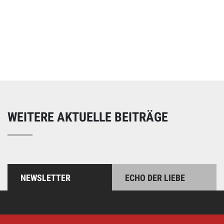
Online spenden
Unterstützen Sie unsere Arbeit mit einer Spende – schnell
und einfach online!
WEITERE AKTUELLE BEITRÄGE
NEWSLETTER
ECHO DER LIEBE